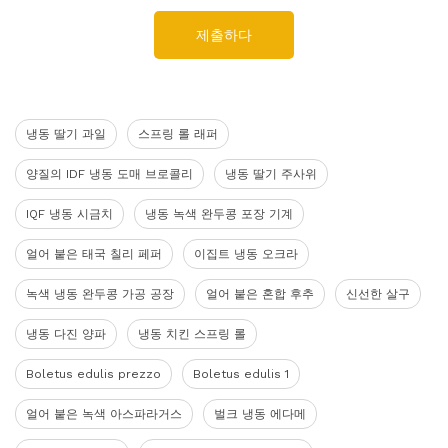
제출하다
냉동 딸기 과일
스프링 롤 래퍼
양질의 IDF 냉동 도매 브로콜리
냉동 딸기 주사위
IQF 냉동 시금치
냉동 녹색 완두콩 포장 기계
얼어 붙은 태국 칠리 페퍼
이집트 냉동 오크라
녹색 냉동 완두콩 가공 공장
얼어 붙은 혼합 후추
신선한 살구
냉동 다진 양파
냉동 치킨 스프링 롤
Boletus edulis prezzo
Boletus edulis 1
얼어 붙은 녹색 아스파라거스
벌크 냉동 에다메