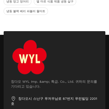
냉동 망고 덩어리
델 마르 식품 제품 냉동 살구
냉동 블랙 베리 파블러 월마트
칭다오 WYL Imp. &amp; 특급. Co., Ltd. 귀하의 문의를
기다리고 있습니다.
칭다오시 스난구 푸저우남로 87번지 푸린빌딩 2201
호