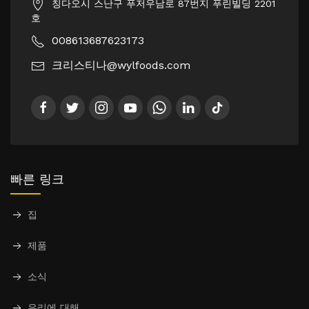
칭다오시 스난구 푸저우남로 87번지 푸린빌딩 2201
호
008613687623173
크리스티나@wylfoods.com
빠른 링크
집
제품
소식
우리에 대해