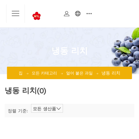
냉동 리치
냉동 리치
집
모든 카테고리
얼어 붙은 과일
냉동 리치
(0)
모든 생산품
정렬 기준: