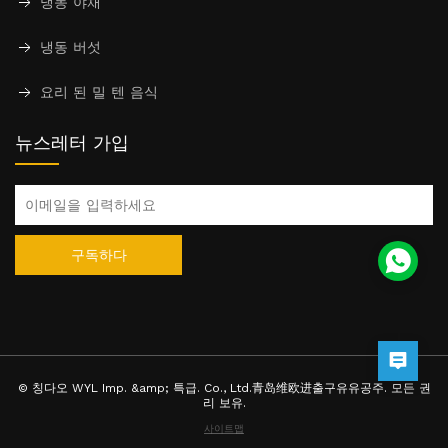
냉동 야채
냉동 버섯
요리 된 밀 텐 음식
뉴스레터 가입
구독하다
© 칭다오 WYL Imp. &amp; 특급. Co., Ltd.青岛维欧进출구유유공주. 모든 권
리 보유.
사이트맵